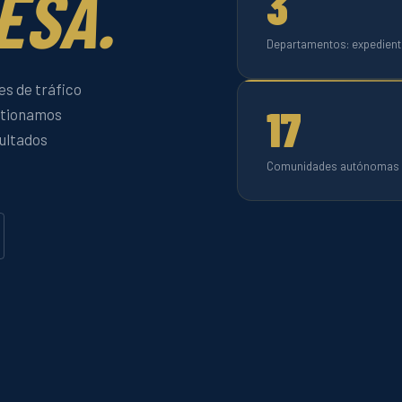
ESA.
3
Departamentos: expedient
es de tráfico
17
stionamos
ultados
Comunidades autónomas c